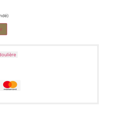
andé)
er
oulière