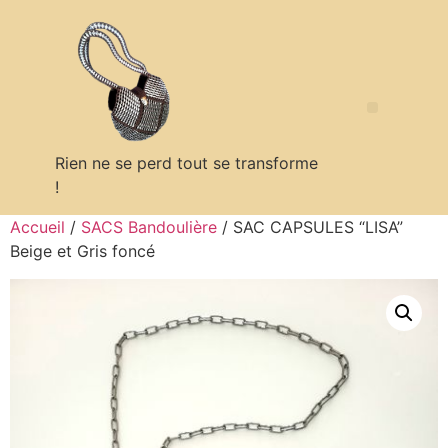
Rien ne se perd tout se transforme
!
Politique en matière de remboursements et de retours
Accueil
/
SACS Bandoulière
/ SAC CAPSULES “LISA”
Beige et Gris foncé