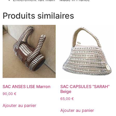
Produits similaires
SAC ANSES LISE Marron
SAC CAPSULES “SARAH”
Beige
90,00
€
65,00
€
Ajouter au panier
Ajouter au panier