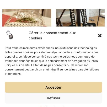
Gérer le consentement aux
cookies
Pour offrir les meilleures expériences, nous utilisons des technologies
telles que les cookies pour stocker et/ou accéder aux informations des
appareils. Le fait de consentir à ces technologies nous permettra de
traiter des données telles que le comportement de navigation ou les ID
uniques sur ce site. Le fait de ne pas consentir ou de retirer son
SAC ELA Blanc
SAC CAPSULES LUCIE
consentement peut avoir un effet négatif sur certaines caractéristiques
Noir
80,00
€
et fonctions.
75,00
€
Ajouter au panier
Accepter
Ajouter au panier
Refuser