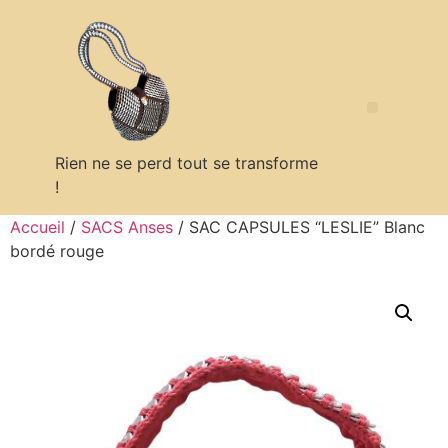
Rien ne se perd tout se transforme
!
Politique en matière de remboursements et de retours
Accueil
/
SACS Anses
/ SAC CAPSULES “LESLIE” Blanc
bordé rouge