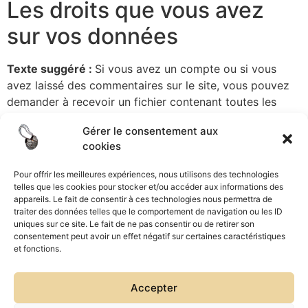
Les droits que vous avez
sur vos données
Texte suggéré :
Si vous avez un compte ou si vous
avez laissé des commentaires sur le site, vous pouvez
demander à recevoir un fichier contenant toutes les
données personnelles que nous possédons à votre
Gérer le consentement aux
sujet, incluant celles que vous nous avez fournies. Vous
cookies
pouvez également demander la suppression des
données personnelles vous concernant. Cela ne prend
Pour offrir les meilleures expériences, nous utilisons des technologies
pas en compte les données stockées à des fins
telles que les cookies pour stocker et/ou accéder aux informations des
administratives, légales ou pour des raisons de sécurité.
appareils. Le fait de consentir à ces technologies nous permettra de
traiter des données telles que le comportement de navigation ou les ID
Transmission de vos
uniques sur ce site. Le fait de ne pas consentir ou de retirer son
consentement peut avoir un effet négatif sur certaines caractéristiques
et fonctions.
données personnelles
Accepter
Les commentaires des visiteurs peuvent être vérifiés à
l’aide d’un service automatisé de détection des